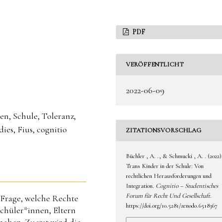
PDF
VERÖFFENTLICHT
2022-06-09
en, Schule, Toleranz,
ies, Fius, cognitio
ZITATIONSVORSCHLAG
Büchler , A. ., & Schmucki , A. . (2022)
Trans Kinder in der Schule: Von
rechtlichen Herausforderungen und
Integration.
Cognitio – Studentisches
Forum für Recht Und Gesellschaft
.
r Frage, welche Rechte
https://doi.org/10.5281/zenodo.6518367
schüler*innen, Eltern
haben. Zuerst wird die