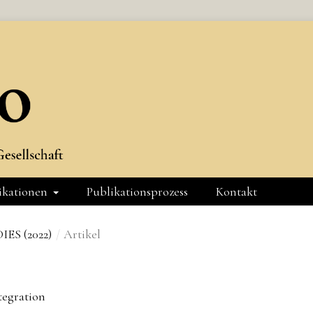
ikationen
Publikationsprozess
Kontakt
ES (2022)
/
Artikel
tegration