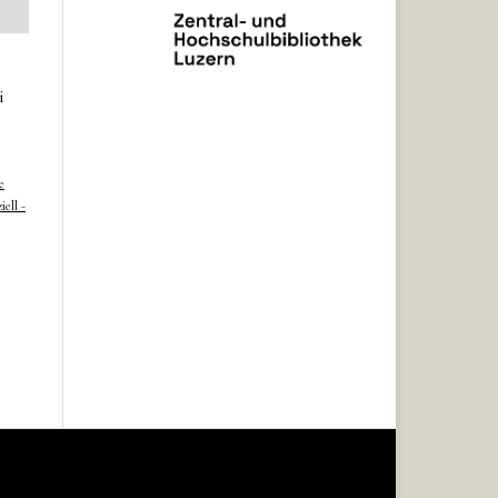
i
e
ell -